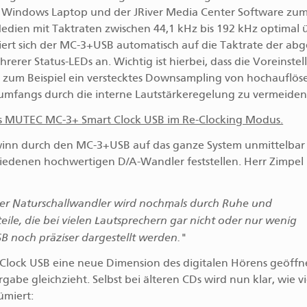
 Windows Laptop und der JRiver Media Center Software zum 
edien mit Taktraten zwischen 44,1 kHz bis 192 kHz optimal 
iert sich der MC-3+USB automatisch auf die Taktrate der abg
rerer Status-LEDs an. Wichtig ist hierbei, dass die Voreinste
um zum Beispiel ein verstecktes Downsampling von hochauflö
mfangs durch die interne Lautstärkeregelung zu vermeiden
ewinn durch den MC-3+USB auf das ganze System unmittelbar
iedenen hochwertigen D/A-Wandler feststellen. Herr Zimpel
der Naturschallwandler wird nochmals durch Ruhe und
ile, die bei vielen Lautsprechern gar nicht oder nur wenig
noch präziser dargestellt werden."
 Clock USB eine neue Dimension des digitalen Hörens geöffne
be gleichzieht. Selbst bei älteren CDs wird nun klar, wie vi
ümiert: