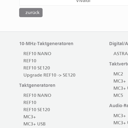
Vivaldi
zurück
10-MHz-Taktgeneratoren
Digital/
REF10 NANO
ASTRA
REF10
Taktverte
REF10 SE120
MC2
Upgrade REF10 -> SE120
MC3+
Taktgeneratoren
MC3+ 
REF10 NANO
MC5
REF10
Audio-Re
REF10 SE120
MC3+
MC3+
MC3+ 
MC3+ USB