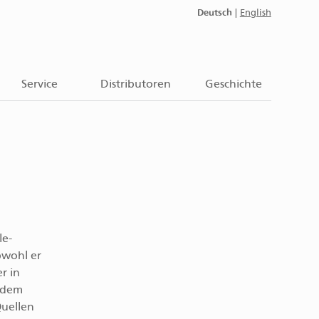
Deutsch
|
English
Service
Distributoren
Geschichte
le-
bwohl er
r in
t dem
Quellen