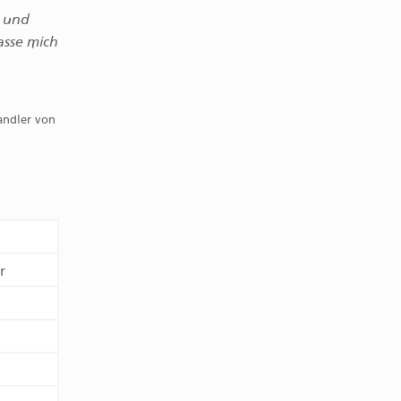
t und
asse mich
andler von
r