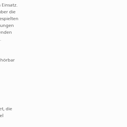
Einsatz.
über die
espielten
llungen
senden
.
 hörbar
t, die
el