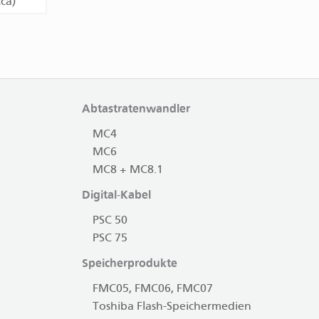
ca)
Abtastratenwandler
MC4
MC6
MC8 + MC8.1
Digital-Kabel
PSC 50
PSC 75
Speicherprodukte
FMC05, FMC06, FMC07
Toshiba Flash-Speichermedien