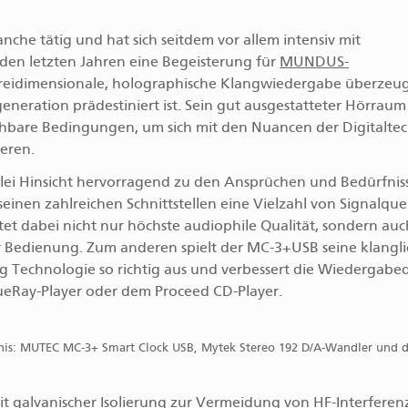
ranche tätig und hat sich seitdem vor allem intensiv mit
n den letzten Jahren eine Begeisterung für
MUNDUS-
 dreidimensionale, holographische Klangwiedergabe überzeu
ration prädestiniert ist. Sein gut ausgestatteter Hörraum
iehbare Bedingungen, um sich mit den Nuancen der Digitalte
ieren.
lei Hinsicht hervorragend zu den Ansprüchen und Bedürfnis
nen zahlreichen Schnittstellen eine Vielzahl von Signalquel
tet dabei nicht nur höchste audiophile Qualität, sondern auc
er Bedienung. Zum anderen spielt der MC-3+USB seine klangl
 Technologie so richtig aus und verbessert die Wiedergabeq
ueRay-Player oder dem Proceed CD-Player.
lebnis: MUTEC MC-3+ Smart Clock USB, Mytek Stereo 192 D/A-Wandler und 
t galvanischer Isolierung zur Vermeidung von HF-Interferen