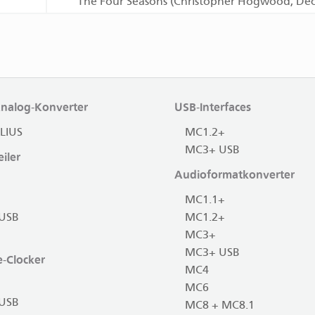
The Four Seasons (Christopher Hogwood, Dec
Analog-Konverter
USB-Interfaces
LIUS
MC1.2+
MC3+ USB
iler
Audioformatkonverter
MC1.1+
USB
MC1.2+
MC3+
MC3+ USB
-Clocker
MC4
MC6
USB
MC8 + MC8.1