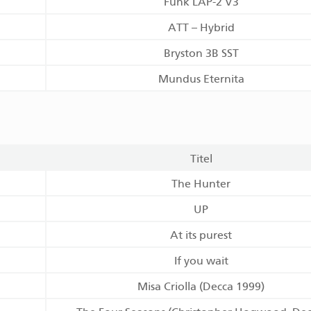
Funk LAP-2 V3
ATT – Hybrid
Bryston 3B SST
Mundus Eternita
Titel
The Hunter
UP
At its purest
If you wait
Misa Criolla (Decca 1999)