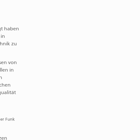
gt haben
 in
chnik zu
sen von
len in
h
ichen
ualität
der Funk
zen