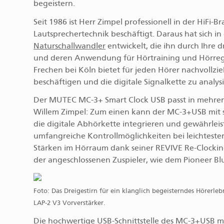
begeistern.
Seit 1986 ist Herr Zimpel professionell in der HiFi-B
Lautsprechertechnik beschäftigt. Daraus hat sich i
Naturschallwandler
entwickelt, die ihn durch Ihre
und deren Anwendung für Hörtraining und Hörregene
Frechen bei Köln bietet für jeden Hörer nachvollz
beschäftigen und die digitale Signalkette zu analys
Der MUTEC MC-3+ Smart Clock USB passt in mehrer
Willem Zimpel: Zum einen kann der MC-3+USB mit sei
die digitale Abhörkette integrieren und gewährleis
umfangreiche Kontrollmöglichkeiten bei leichtest
Stärken im Hörraum dank seiner REVIVE Re-Clocking
der angeschlossenen Zuspieler, wie dem Pioneer Bl
Foto: Das Dreigestirn für ein klanglich begeisterndes Hörer
LAP-2 V3 Vorverstärker.
Die hochwertige USB-Schnittstelle des MC-3+USB mi