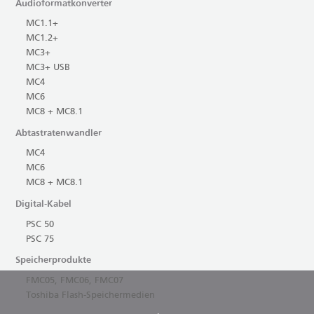
Audioformatkonverter
MC1.1+
MC1.2+
MC3+
MC3+ USB
MC4
MC6
MC8 + MC8.1
Abtastratenwandler
MC4
MC6
MC8 + MC8.1
Digital-Kabel
PSC 50
PSC 75
Speicherprodukte
FMC05, FMC06, FMC07
Toshiba Flash-Speichermedien